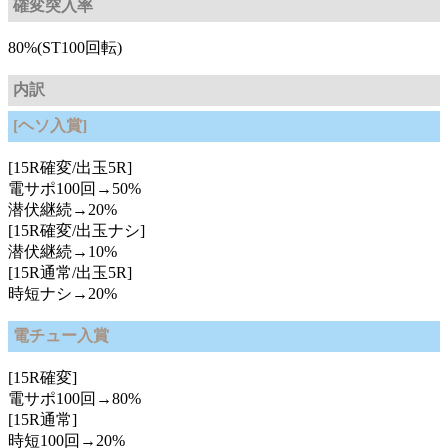
確変突入率
80%(ST100回転)
内訳
[ヘソ入賞]
[15R確変/出玉5R]
電サポ100回→50%
潜伏継続→20%
[15R確変/出玉ナシ]
潜伏継続→10%
[15R通常/出玉5R]
時短ナシ→20%
電チュー入賞
[15R確変]
電サポ100回→80%
[15R通常]
時短100回→20%