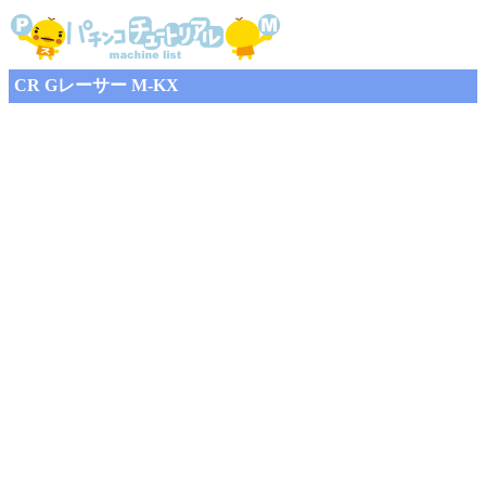
CR Gレーサー M-KX