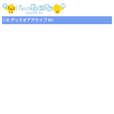
CR デッドオアアライブ BS