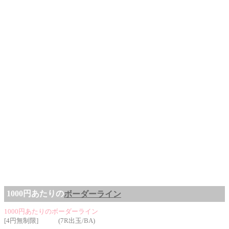
1000円あたりの
ボーダーライン
1000円あたりのボーダーライン
[4円無制限] (7R出玉/BA)