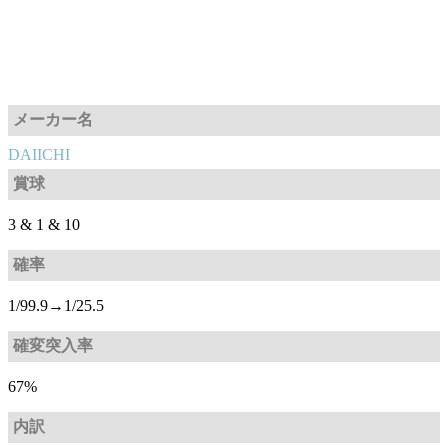
メーカー名
DAIICHI
賞球
3 & 1 & 10
確率
1/99.9→1/25.5
確変突入率
67%
内訳