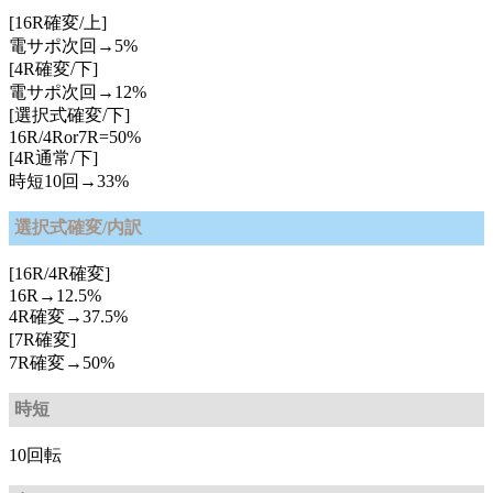
[16R確変/上]
電サポ次回→5%
[4R確変/下]
電サポ次回→12%
[選択式確変/下]
16R/4Ror7R=50%
[4R通常/下]
時短10回→33%
選択式確変/内訳
[16R/4R確変]
16R→12.5%
4R確変→37.5%
[7R確変]
7R確変→50%
時短
10回転