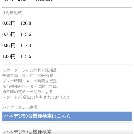
[1円無制限]
0.62円 120.8
0.75円 115.6
0.87円 117.3
1.00円 115.6
※ボーダーライン計算方法補足
投資金額上限：約4000円程度
プレー時間：４～５時間を想定
※当機種のボーダーに関しては、
通常時の電チュー開放による
スタートが3割ほど加味されております
パチブック.com参照
ハネデジ50音機種検索はこちら
ハネデジ50音機種検索