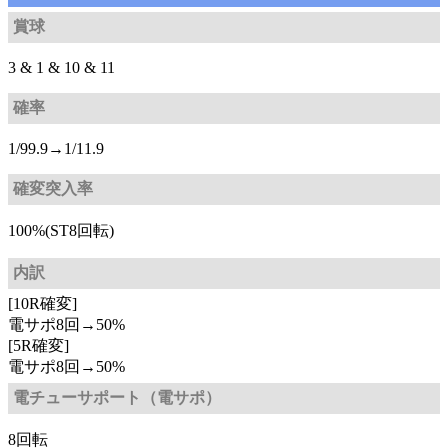
賞球
3 & 1 & 10 & 11
確率
1/99.9→1/11.9
確変突入率
100%(ST8回転)
内訳
[10R確変]
電サポ8回→50%
[5R確変]
電サポ8回→50%
電チューサポート（電サポ）
8回転