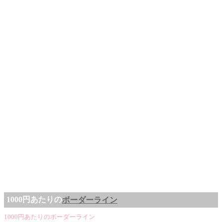
1000円あたりの
ボーダーライン
1000円あたりのボーダーライン