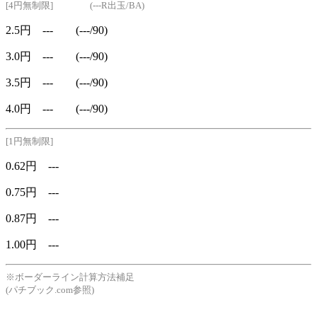
[4円無制限] (---R出玉/BA)
2.5円 --- (---/90)
3.0円 --- (---/90)
3.5円 --- (---/90)
4.0円 --- (---/90)
[1円無制限]
0.62円 ---
0.75円 ---
0.87円 ---
1.00円 ---
※ボーダーライン計算方法補足
(パチブック.com参照)