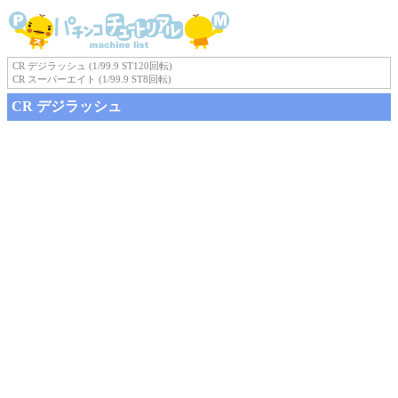
CR デジラッシュ (1/99.9 ST120回転)
CR スーパーエイト (1/99.9 ST8回転)
CR デジラッシュ