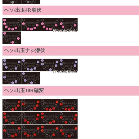
ヘソ/出玉4R潜伏
ヘソ/出玉ナシ潜伏
ヘソ/出玉10R確変