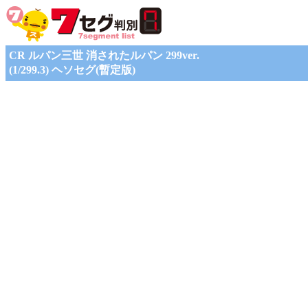
CR ルパン三世 消されたルパン 299ver.
(1/299.3) ヘソセグ(暫定版)