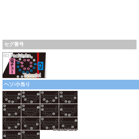
セグ番号
ヘソ/小当り