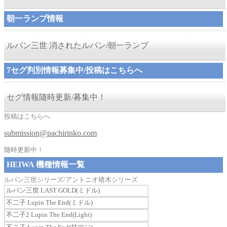
朝一ランプ情報
ルパン三世 消されたルパン/朝一ランプ
7セグ判別情報募集中/投稿はこちらへ
セグ情報随時更新/募集中！
投稿はこちらへ
submission@pachirinko.com
随時更新中！
HEIWA 機種情報一覧
ルパン三世シリーズ/アントニオ猪木シリーズ
ルパン三世 LAST GOLD(ミドル)
不二子 Lupin The End(ミドル)
不二子2 Lupin The End(Light)