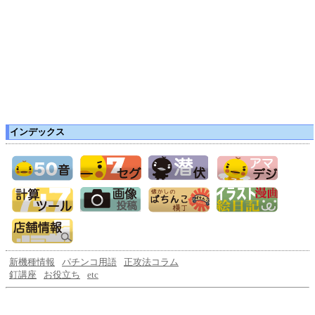
インデックス
新機種情報
パチンコ用語
正攻法コラム
釘講座
お役立ち
etc