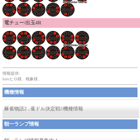
電チュー/出玉4R
情報提供:
hiroヒロ様、桃象様、
機種情報
麻雀物語2 ..雀ドル決定戦!/機種情報
朝一ランプ情報