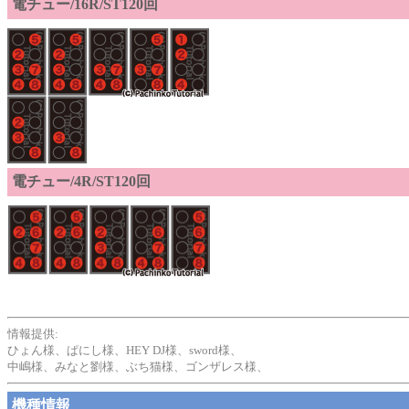
電チュー/16R/ST120回
電チュー/4R/ST120回
情報提供:
ひょん様、ぱにし様、HEY DJ様、sword様、
中嶋様、みなと劉様、ぶち猫様、ゴンザレス様、
機種情報