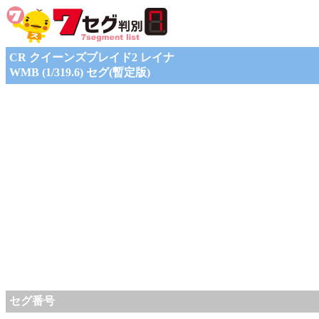
CR クイーンズブレイド2 レイナ
WMB (1/319.6) セグ(暫定版)
セグ番号