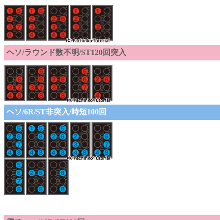
ヘソ/ラウンド数不明/ST120回突入
ヘソ/6R/ST非突入/時短100回