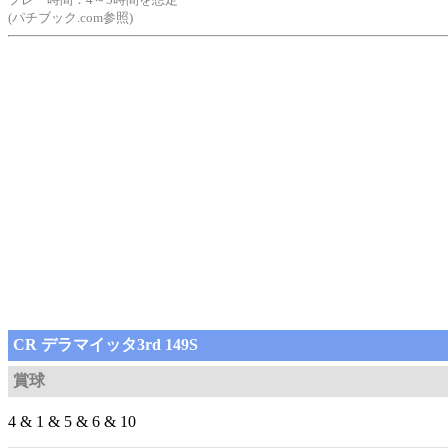
(パチブック.com参照)
CR デラマイッタ3rd 149S
賞球
4 & 1 & 5 & 6 & 10