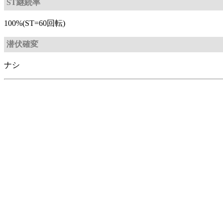
ST継続率
100%(ST=60回転)
潜伏確変
ナシ