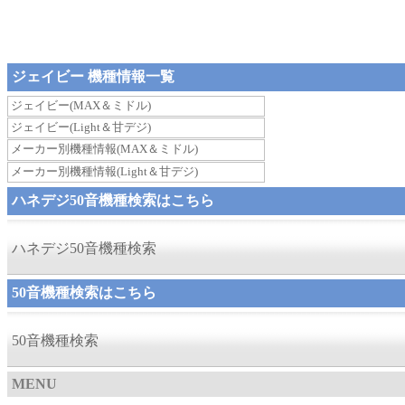
ジェイビー 機種情報一覧
ジェイビー(MAX＆ミドル)
ジェイビー(Light＆甘デジ)
メーカー別機種情報(MAX＆ミドル)
メーカー別機種情報(Light＆甘デジ)
ハネデジ50音機種検索はこちら
ハネデジ50音機種検索
50音機種検索はこちら
50音機種検索
MENU