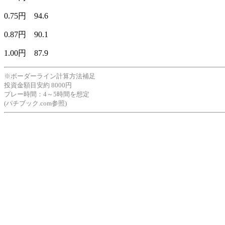
0.75円 94.6
0.87円 90.1
1.00円 87.9
※ボーダーライン計算方法補足
投資金額目安約 8000円
プレー時間：4～5時間を想定
(パチブック.com参照)