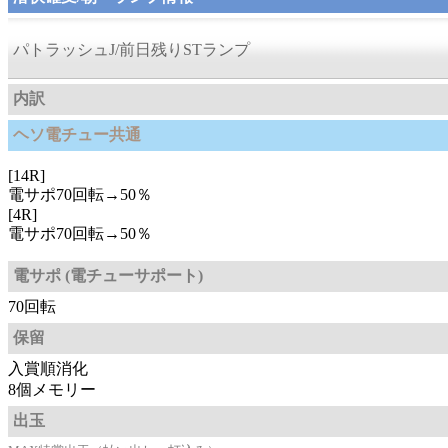
パトラッシュJ/前日残りSTランプ
内訳
ヘソ電チュー共通
[14R]
電サポ70回転→50％
[4R]
電サポ70回転→50％
電サポ (電チューサポート)
70回転
保留
入賞順消化
8個メモリー
出玉