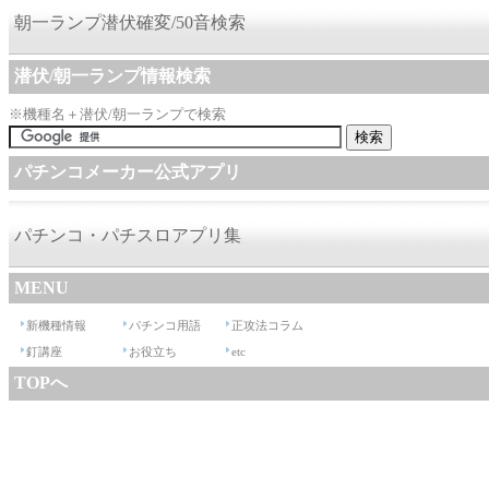
朝一ランプ潜伏確変/50音検索
潜伏/朝一ランプ情報検索
※機種名＋潜伏/朝一ランプで検索
パチンコメーカー公式アプリ
パチンコ・パチスロアプリ集
MENU
新機種情報
パチンコ用語
正攻法コラム
釘講座
お役立ち
etc
TOPへ