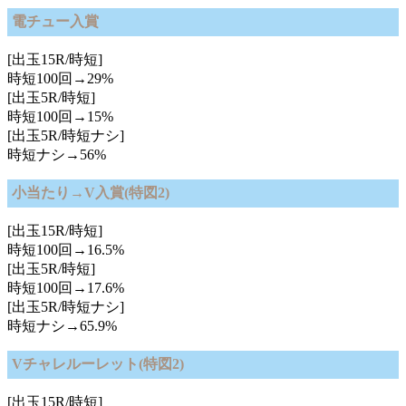
電チュー入賞
[出玉15R/時短]
時短100回→29%
[出玉5R/時短]
時短100回→15%
[出玉5R/時短ナシ]
時短ナシ→56%
小当たり→V入賞(特図2)
[出玉15R/時短]
時短100回→16.5%
[出玉5R/時短]
時短100回→17.6%
[出玉5R/時短ナシ]
時短ナシ→65.9%
Vチャレルーレット(特図2)
[出玉15R/時短]