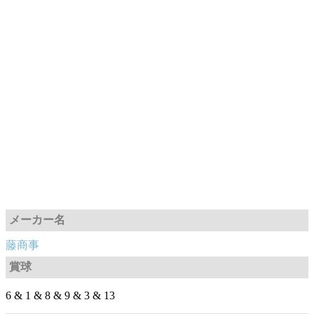
メーカー名
藤商事
賞球
6 & 1 & 8 & 9 & 3 & 13