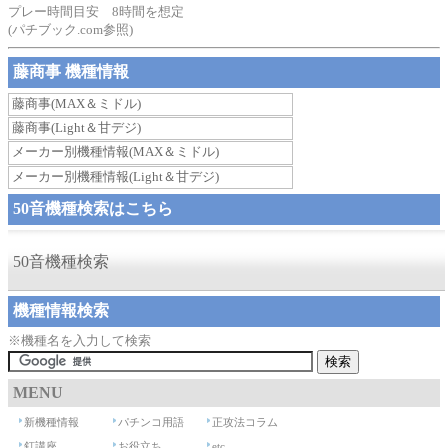
プレー時間目安 8時間を想定
(パチブック.com参照)
藤商事 機種情報
藤商事(MAX＆ミドル)
藤商事(Light＆甘デジ)
メーカー別機種情報(MAX＆ミドル)
メーカー別機種情報(Light＆甘デジ)
50音機種検索はこちら
50音機種検索
機種情報検索
※機種名を入力して検索
MENU
新機種情報
パチンコ用語
正攻法コラム
釘講座
お役立ち
etc