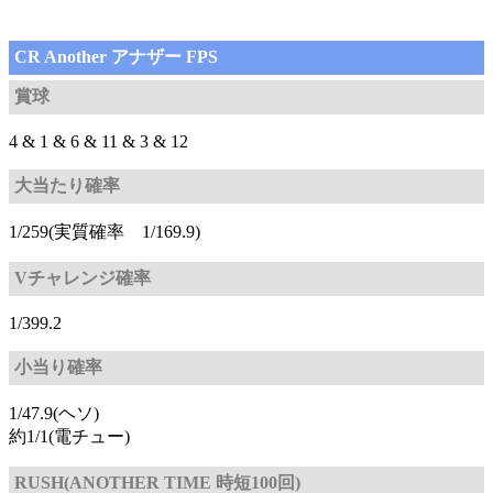
CR Another アナザー FPS
賞球
4 & 1 & 6 & 11 & 3 & 12
大当たり確率
1/259(実質確率 1/169.9)
Vチャレンジ確率
1/399.2
小当り確率
1/47.9(ヘソ)
約1/1(電チュー)
RUSH(ANOTHER TIME 時短100回)