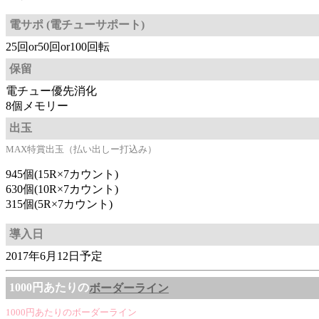
電サポ (電チューサポート)
25回or50回or100回転
保留
電チュー優先消化
8個メモリー
出玉
MAX特賞出玉（払い出しー打込み）
945個(15R×7カウント)
630個(10R×7カウント)
315個(5R×7カウント)
導入日
2017年6月12日予定
1000円あたりの
ボーダーライン
1000円あたりのボーダーライン