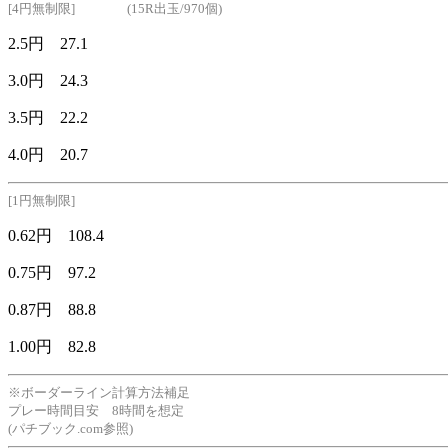
[4円無制限] (15R出玉/970個)
2.5円 27.1
3.0円 24.3
3.5円 22.2
4.0円 20.7
[1円無制限]
0.62円 108.4
0.75円 97.2
0.87円 88.8
1.00円 82.8
※ボーダーライン計算方法補足
プレー時間目安 8時間を想定
(パチブック.com参照)