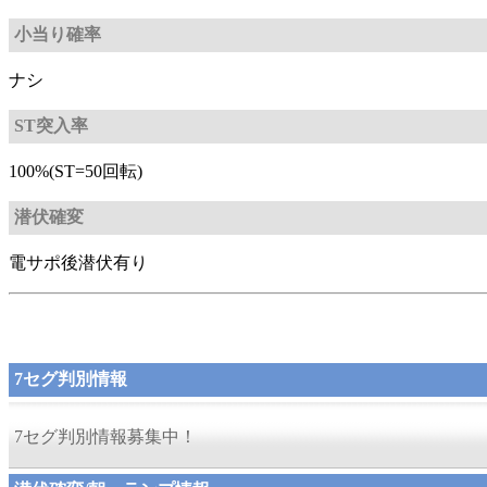
小当り確率
ナシ
ST突入率
100%(ST=50回転)
潜伏確変
電サポ後潜伏有り
7セグ判別情報
7セグ判別情報募集中！