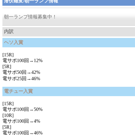
潜伏確変/朝一ランプ情報
朝一ランプ情報募集中！
内訳
ヘソ入賞
[15R]
電サポ100回→12%
[5R]
電サポ50回→42%
電サポ25回→46%
電チュー入賞
[15R]
電サポ100回→50%
[10R]
電サポ100回→4%
[5R]
電サポ100回→46%