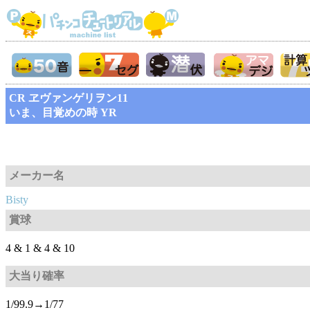
CR ヱヴァンゲリヲン11
いま、目覚めの時 YR
メーカー名
Bisty
賞球
4 & 1 & 4 & 10
大当り確率
1/99.9→1/77