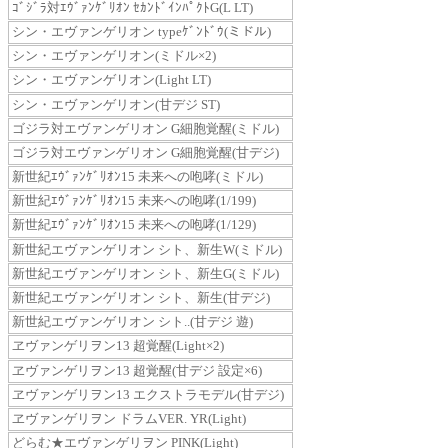
ｺﾞｼﾞﾗ対ｴｳﾞｧﾝｹﾞﾘｵﾝ ｾｶﾝﾄﾞｲﾝﾊﾟｸﾄG(L LT)
シン・エヴァンゲリオン typeｹﾞﾝﾄﾞｳ(ミドル)
シン・エヴァンゲリオン(ミドル×2)
シン・エヴァンゲリオン(Light LT)
シン・エヴァンゲリオン(甘デジ ST)
ゴジラ対エヴァンゲリオン G細胞覚醒(ミドル)
ゴジラ対エヴァンゲリオン G細胞覚醒(甘デジ)
新世紀ｴｳﾞｧﾝｹﾞﾘｵﾝ15 未来への咆哮(ミドル)
新世紀ｴｳﾞｧﾝｹﾞﾘｵﾝ15 未来への咆哮(1/199)
新世紀ｴｳﾞｧﾝｹﾞﾘｵﾝ15 未来への咆哮(1/129)
新世紀エヴァンゲリオン シト、新生W(ミドル)
新世紀エヴァンゲリオン シト、新生G(ミドル)
新世紀エヴァンゲリオン シト、新生(甘デジ)
新世紀エヴァンゲリオン シト..(甘デジ 遊)
ヱヴァンゲリヲン13 超覚醒(Light×2)
ヱヴァンゲリヲン13 超覚醒(甘デジ 設定×6)
ヱヴァンゲリヲン13 エクストラモデル(甘デジ)
ヱヴァンゲリヲン ドラムVER. YR(Light)
どらむ★エヴァンゲリヲン PINK(Light)