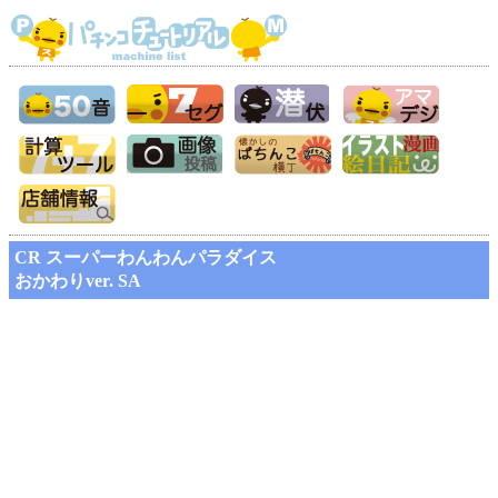
CR スーパーわんわんパラダイス
おかわりver. SA