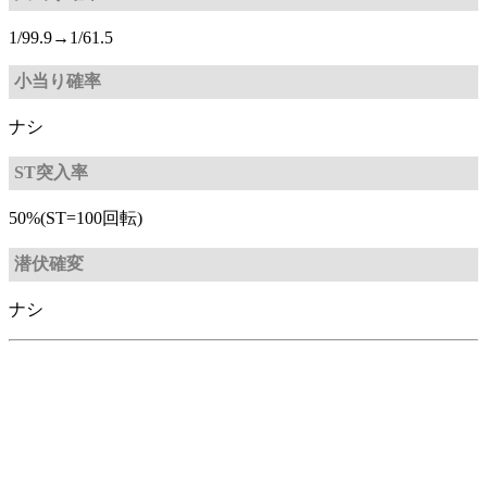
1/99.9→1/61.5
小当り確率
ナシ
ST突入率
50%(ST=100回転)
潜伏確変
ナシ