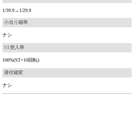
1/39.9→1/29.9
小当り確率
ナシ
ST突入率
100%(ST=10回転)
潜伏確変
ナシ