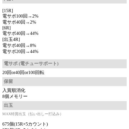
[15R]
電サポ100回→2%
電サポ40回→2%
[6R]
電サポ40回→44%
[出玉4R]
電サポ40回→8%
電サポ20回→44%
電サポ (電チューサポート)
20回or40回or100回転
保留
入賞順消化
8個メモリー
出玉
MAX特賞出玉（払い出しー打込み）
675個(15R×5カウント)