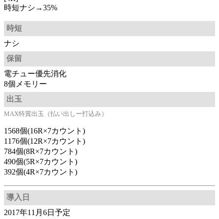
時短ナシ→35%
時短
ナシ
保留
電チュー優先消化
8個メモリー
出玉
MAX特賞出玉（払い出しー打込み）
1568個(16R×7カウント)
1176個(12R×7カウント)
784個(8R×7カウント)
490個(5R×7カウント)
392個(4R×7カウント)
導入日
2017年11月6日予定