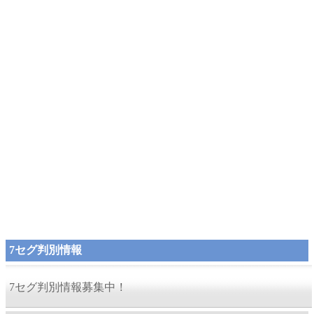
7セグ判別情報
7セグ判別情報募集中！