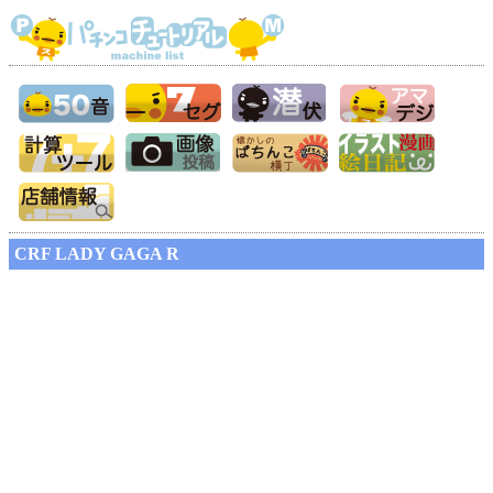
CRF LADY GAGA R