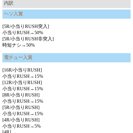
内訳
ヘソ入賞
[5R/小当りRUSH突入]
小当りRUSH→50%
[5R/小当りRUSH非突入]
時短ナシ→50%
電チュー入賞
[16R/小当りRUSH]
小当りRUSH→15%
[12R/小当りRUSH]
小当りRUSH→15%
[8R/小当りRUSH]
小当りRUSH→15%
[5R/小当りRUSH]
小当りRUSH→15%
[4R/小当りRUSH]
小当りRUSH→5%
[4R]