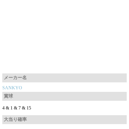
メーカー名
SANKYO
賞球
4 & 1 & 7 & 15
大当り確率