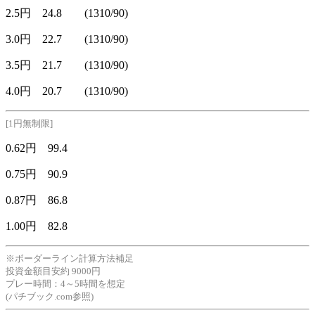
2.5円 24.8 (1310/90)
3.0円 22.7 (1310/90)
3.5円 21.7 (1310/90)
4.0円 20.7 (1310/90)
[1円無制限]
0.62円 99.4
0.75円 90.9
0.87円 86.8
1.00円 82.8
※ボーダーライン計算方法補足
投資金額目安約 9000円
プレー時間：4～5時間を想定
(パチブック.com参照)