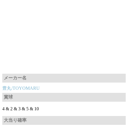
メーカー名
豊丸/TOYOMARU
賞球
4 & 2 & 3 & 5 & 10
大当り確率