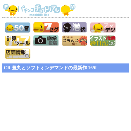
CR 豊丸とソフトオンデマンドの最新作 169L