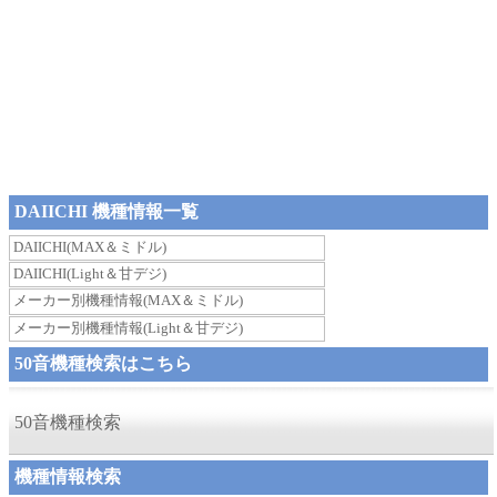
DAIICHI 機種情報一覧
DAIICHI(MAX＆ミドル)
DAIICHI(Light＆甘デジ)
メーカー別機種情報(MAX＆ミドル)
メーカー別機種情報(Light＆甘デジ)
50音機種検索はこちら
50音機種検索
機種情報検索