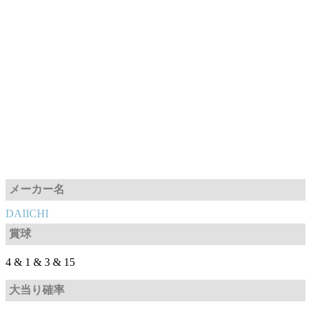
メーカー名
DAIICHI
賞球
4 & 1 & 3 & 15
大当り確率