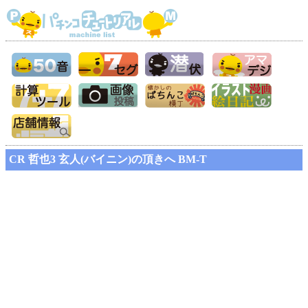
CR 哲也3 玄人(バイニン)の頂きへ BM-T