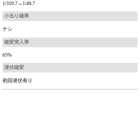
1/319.7→1/49.7
小当り確率
ナシ
確変突入率
65%
潜伏確変
初回潜伏有り