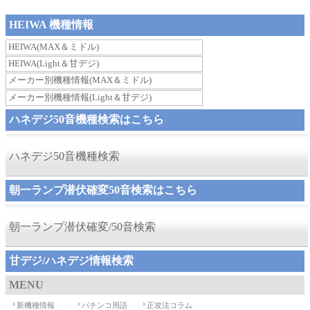
HEIWA 機種情報
HEIWA(MAX＆ミドル)
HEIWA(Light＆甘デジ)
メーカー別機種情報(MAX＆ミドル)
メーカー別機種情報(Light＆甘デジ)
ハネデジ50音機種検索はこちら
ハネデジ50音機種検索
朝一ランプ潜伏確変50音検索はこちら
朝一ランプ潜伏確変/50音検索
甘デジ/ハネデジ情報検索
MENU
新機種情報
パチンコ用語
正攻法コラム