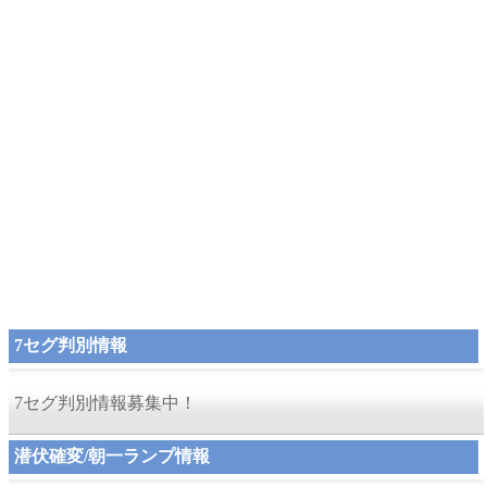
7セグ判別情報
7セグ判別情報募集中！
潜伏確変/朝一ランプ情報