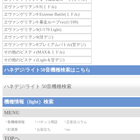
ヱヴァンゲリヲン9 F(ミドル)
ヱヴァンゲリヲン9 Extreme Battle(ミドル)
ヱヴァンゲリヲン9 暴走ループver.(1/199)
ヱヴァンゲリヲン9(1/179 Light)
ヱヴァンゲリヲン9(甘デジ)
ヱヴァンゲリヲン8プレミアムバトル(甘デジ)
その他のビスティ(MAX＆ミドル)
その他のビスティ(Light＆甘デジ)
ハネデジ/ライト50音機種検索はこちら
ハネデジ/ライト 50音機種検索
機種情報（light）検索
MENU
新機種情報
パチンコ用語
正攻法コラム
釘講座
お役立ち
etc
TOPへ