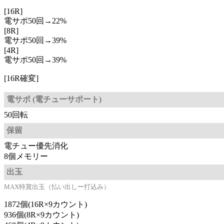
[16R]
電サポ50回→22%
[8R]
電サポ50回→39%
[4R]
電サポ50回→39%
[16R確変]
電サポ (電チューサポート)
50回転
保留
電チュー優先消化
8個メモリー
出玉
MAX特賞出玉（払い出しー打込み）
1872個(16R×9カウント)
936個(8R×9カウント)