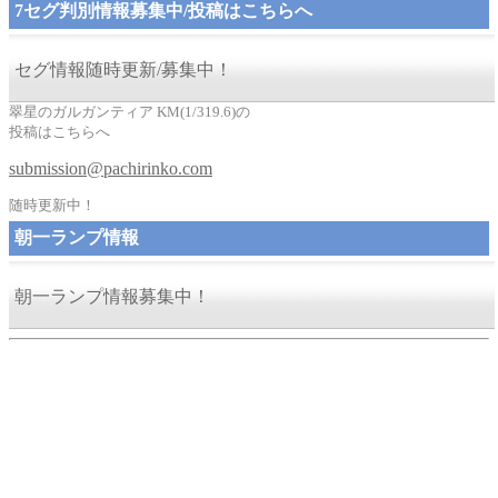
7セグ判別情報募集中/投稿はこちらへ
セグ情報随時更新/募集中！
翠星のガルガンティア KM(1/319.6)の
投稿はこちらへ
submission@pachirinko.com
随時更新中！
朝一ランプ情報
朝一ランプ情報募集中！