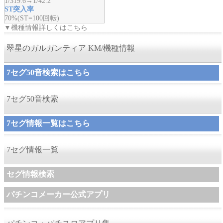
1/319.6→1/42.2
ST突入率
70%(ST=100回転)
▼機種情報詳しくはこちら
翠星のガルガンティア KM/機種情報
7セグ50音検索はこちら
7セグ50音検索
7セグ情報一覧はこちら
7セグ情報一覧
セグ情報検索
パチンコメーカー公式アプリ