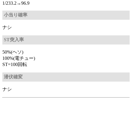
1/233.2→96.9
小当り確率
ナシ
ST突入率
50%(ヘソ)
100%(電チュー)
ST=100回転
潜伏確変
ナシ