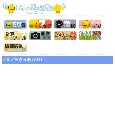
CR どらきゅあ EWD