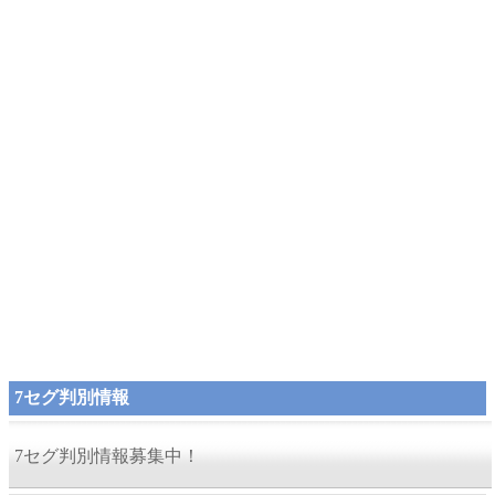
7セグ判別情報
7セグ判別情報募集中！