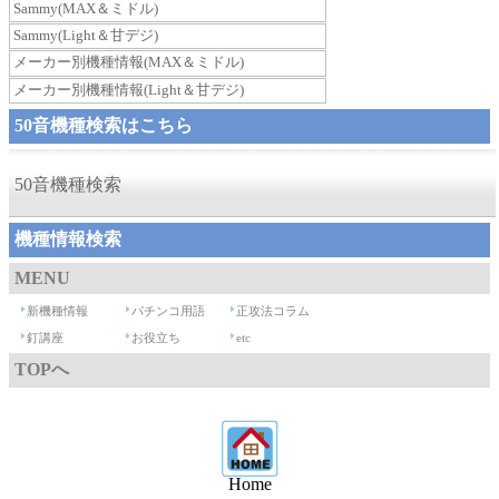
Sammy(MAX＆ミドル)
Sammy(Light＆甘デジ)
メーカー別機種情報(MAX＆ミドル)
メーカー別機種情報(Light＆甘デジ)
50音機種検索はこちら
50音機種検索
機種情報検索
MENU
新機種情報
パチンコ用語
正攻法コラム
釘講座
お役立ち
etc
TOPへ
Home