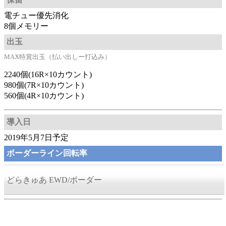
電チュー優先消化
8個メモリー
出玉
MAX特賞出玉（払い出しー打込み）
2240個(16R×10カウント)
980個(7R×10カウント)
560個(4R×10カウント)
導入日
2019年5月7日予定
ボーダーライン回転率
どらきゅあ EWD/ボーダー