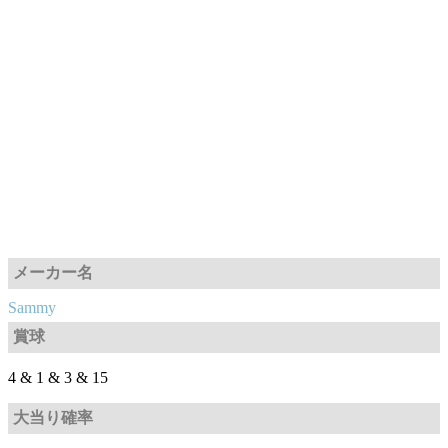
メーカー名
Sammy
賞球
4 & 1 & 3 & 15
大当り確率