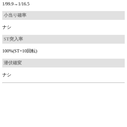
1/99.9→1/16.5
小当り確率
ナシ
ST突入率
100%(ST=10回転)
潜伏確変
ナシ