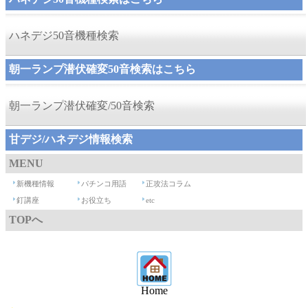
ハネデジ50音機種検索
朝一ランプ潜伏確変50音検索はこちら
朝一ランプ潜伏確変/50音検索
甘デジ/ハネデジ情報検索
MENU
新機種情報
パチンコ用語
正攻法コラム
釘講座
お役立ち
etc
TOPへ
Home