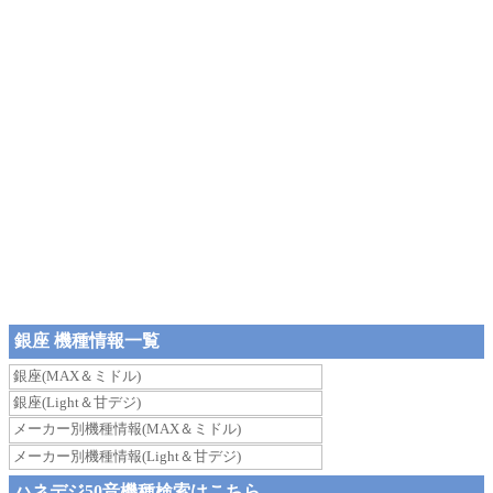
銀座 機種情報一覧
銀座(MAX＆ミドル)
銀座(Light＆甘デジ)
メーカー別機種情報(MAX＆ミドル)
メーカー別機種情報(Light＆甘デジ)
ハネデジ50音機種検索はこちら