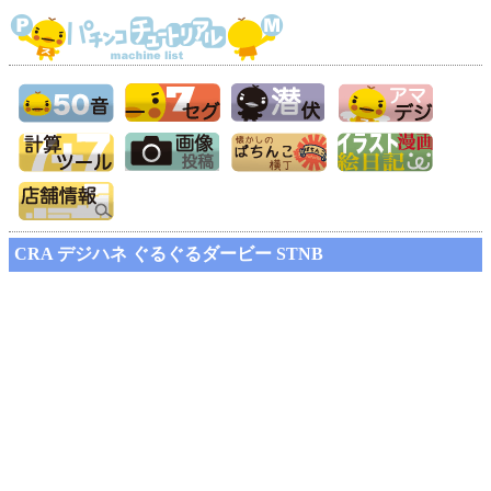
CRA デジハネ ぐるぐるダービー STNB