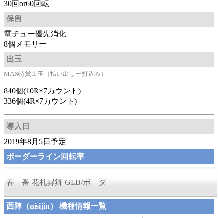
30回or60回転
保留
電チュー優先消化
8個メモリー
出玉
MAX特賞出玉（払い出しー打込み）
840個(10R×7カウント)
336個(4R×7カウント)
導入日
2019年8月5日予定
ボーダーライン回転率
春一番 花札昇舞 GLB/ボーダー
西陣（nisijin） 機種情報一覧