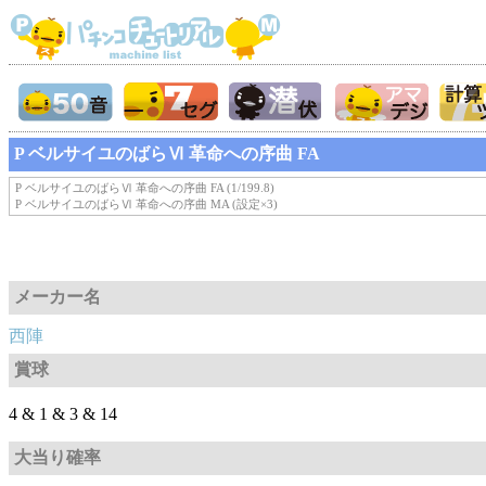
P ベルサイユのばらⅥ 革命への序曲 FA
P ベルサイユのばらⅥ 革命への序曲 FA (1/199.8)
P ベルサイユのばらⅥ 革命への序曲 MA (設定×3)
メーカー名
西陣
賞球
4 & 1 & 3 & 14
大当り確率