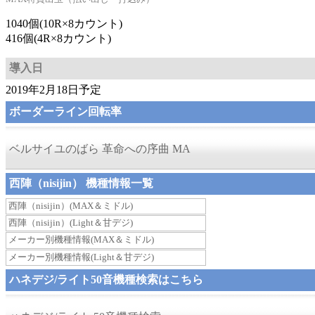
1040個(10R×8カウント)
416個(4R×8カウント)
導入日
2019年2月18日予定
ボーダーライン回転率
ベルサイユのばら 革命への序曲 MA
西陣（nisijin） 機種情報一覧
西陣（nisijin）(MAX＆ミドル)
西陣（nisijin）(Light＆甘デジ)
メーカー別機種情報(MAX＆ミドル)
メーカー別機種情報(Light＆甘デジ)
ハネデジ/ライト50音機種検索はこちら