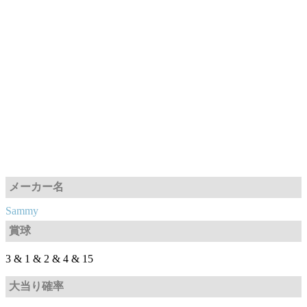
メーカー名
Sammy
賞球
3 & 1 & 2 & 4 & 15
大当り確率