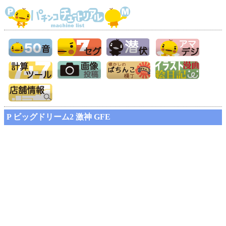
P ビッグドリーム2 激神 GFE