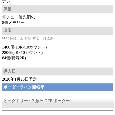
ナシ
保留
電チュー優先消化
8個メモリー
出玉
MAX特賞出玉（払い出しー打込み）
1400個(10R×10カウント)
280個(2R×10カウント)
84個(特殊2R)
導入日
2020年1月20日予定
ボーダーライン回転率
ビッグドリーム2 激神 GFE/ボーダー