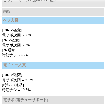
ビッグドリーム2 激神 GFE/セグ
内訳
ヘソ入賞
[10R V確変]
電サポ次回→50%
[2R V確変]
電サポ次回→5%
[2R通常]
時短ナシ→45%
電チュー入賞
[10R V確変]
電サポ次回→80.5%
[特殊2R通常]
時短ナシ→19.5%
電サポ (電チューサポート)