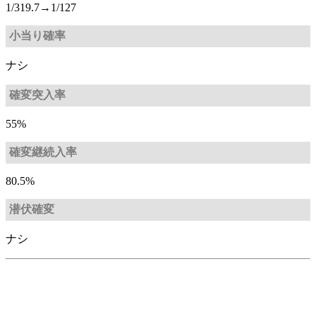
1/319.7→1/127
小当り確率
ナシ
確変突入率
55%
確変継続入率
80.5%
潜伏確変
ナシ