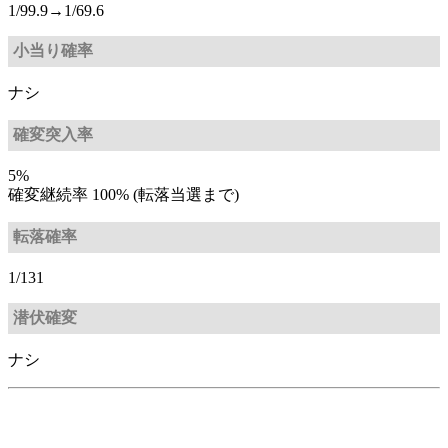
1/99.9→1/69.6
小当り確率
ナシ
確変突入率
5%
確変継続率 100% (転落当選まで)
転落確率
1/131
潜伏確変
ナシ