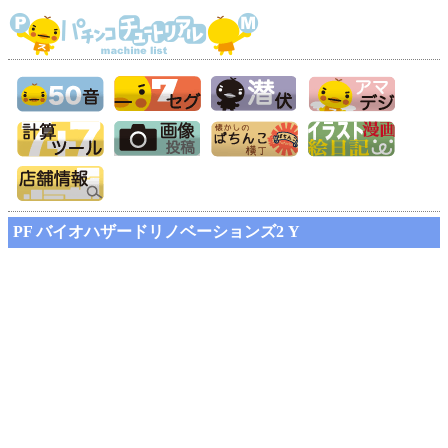
PF バイオハザードリノベーションズ2 Y