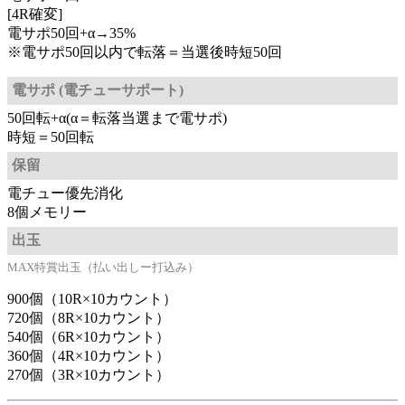
[4R確変]
電サポ50回+α→35%
※電サポ50回以内で転落＝当選後時短50回
電サポ (電チューサポート)
50回転+α(α＝転落当選まで電サポ)
時短＝50回転
保留
電チュー優先消化
8個メモリー
出玉
MAX特賞出玉（払い出しー打込み）
900個（10R×10カウント）
720個（8R×10カウント）
540個（6R×10カウント）
360個（4R×10カウント）
270個（3R×10カウント）