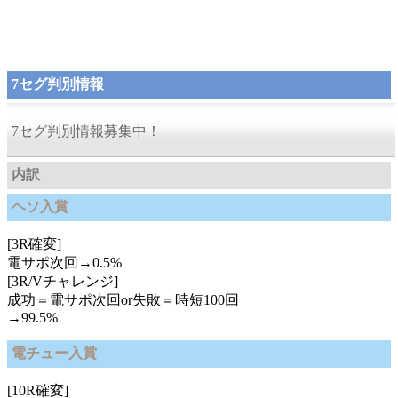
7セグ判別情報
7セグ判別情報募集中！
内訳
ヘソ入賞
[3R確変]
電サポ次回→0.5%
[3R/Vチャレンジ]
成功＝電サポ次回or失敗＝時短100回
→99.5%
電チュー入賞
[10R確変]