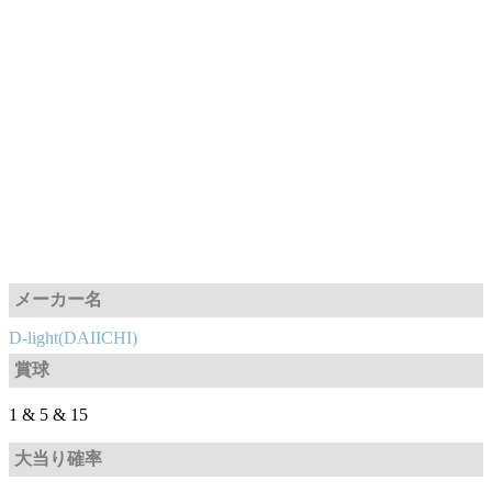
メーカー名
D-light(DAIICHI)
賞球
1 & 5 & 15
大当り確率