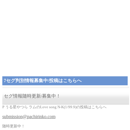
7セグ判別情報募集中/投稿はこちらへ
セグ情報随時更新/募集中！
P うる星やつら ラムのLove song N-K(1/99.9)の投稿はこちらへ
submission@pachirinko.com
随時更新中！