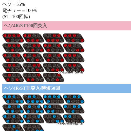
ヘソ＝55%
電チュー＝100%
(ST=100回転)
ヘソ4R/ST100回突入
ヘソ4R/ST非突入/時短50回