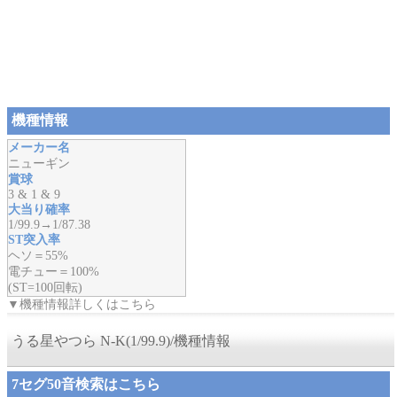
機種情報
メーカー名
ニューギン
賞球
3 & 1 & 9
大当り確率
1/99.9→1/87.38
ST突入率
ヘソ＝55%
電チュー＝100%
(ST=100回転)
▼機種情報詳しくはこちら
うる星やつら N-K(1/99.9)/機種情報
7セグ50音検索はこちら