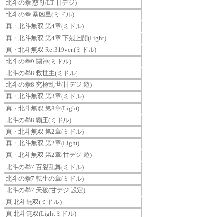
北斗の拳 慈母(LT 甘デジ)
北斗の拳 暴凶星(ミドル)
真・北斗無双 第4章(ミドル)
真・北斗無双 第4章 下剋上闘(Light)
真・北斗無双 Re:319ver.(ミドル)
北斗の拳9 闘神(ミドル)
北斗の拳8 救世主(ミドル)
北斗の拳8 究極乱世(甘デジ 遊)
真・北斗無双 第3章(ミドル)
真・北斗無双 第3章(Light)
北斗の拳8 覇王(ミドル)
真・北斗無双 第2章(ミドル)
真・北斗無双 第2章(Light)
真・北斗無双 第2章(甘デジ 遊)
北斗の拳7 百裂乱舞(ミドル)
北斗の拳7 転生の章(ミドル)
北斗の拳7 天破(甘デジ 設定)
真 北斗無双(ミドル)
真 北斗無双(Lightミドル)