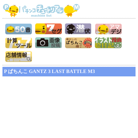
P ぱちんこ GANTZ 3 LAST BATTLE M3