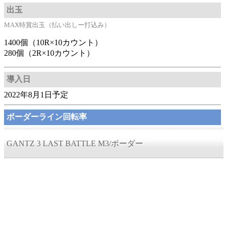
出玉
MAX特賞出玉（払い出しー打込み）
1400個（10R×10カウント）
280個（2R×10カウント）
導入日
2022年8月1日予定
ボーダーライン回転率
GANTZ 3 LAST BATTLE M3/ボーダー