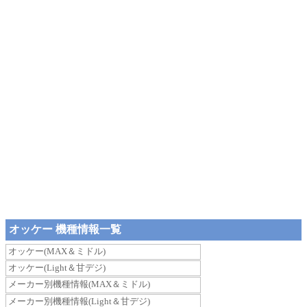
オッケー 機種情報一覧
オッケー(MAX＆ミドル)
オッケー(Light＆甘デジ)
メーカー別機種情報(MAX＆ミドル)
メーカー別機種情報(Light＆甘デジ)