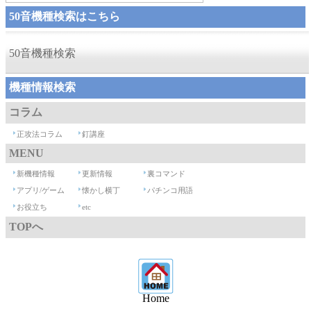
50音機種検索はこちら
50音機種検索
機種情報検索
コラム
正攻法コラム
釘講座
MENU
新機種情報
更新情報
裏コマンド
アプリ/ゲーム
懐かし横丁
パチンコ用語
お役立ち
etc
TOPへ
Home