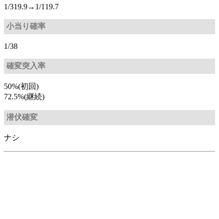
1/319.9→1/119.7
小当り確率
1/38
確変突入率
50%(初回)
72.5%(継続)
潜伏確変
ナシ