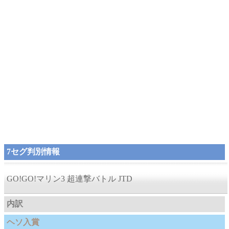
7セグ判別情報
GO!GO!マリン3 超連撃バトル JTD
内訳
ヘソ入賞