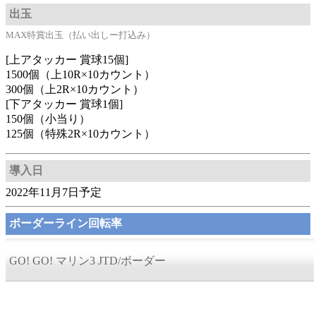
出玉
MAX特賞出玉（払い出しー打込み）
[上アタッカー 賞球15個]
1500個（上10R×10カウント）
300個（上2R×10カウント）
[下アタッカー 賞球1個]
150個（小当り）
125個（特殊2R×10カウント）
導入日
2022年11月7日予定
ボーダーライン回転率
GO! GO! マリン3 JTD/ボーダー