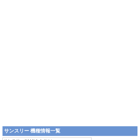
サンスリー 機種情報一覧