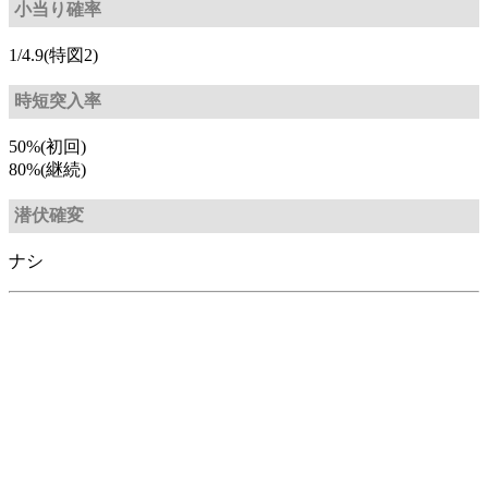
小当り確率
1/4.9(特図2)
時短突入率
50%(初回)
80%(継続)
潜伏確変
ナシ