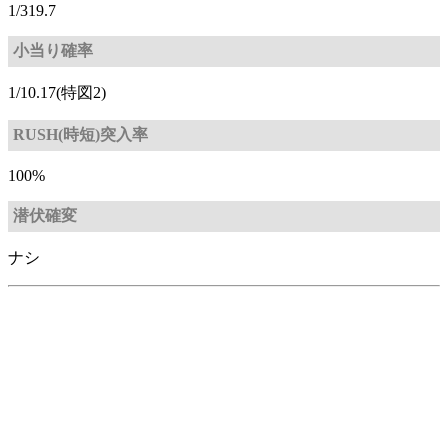
1/319.7
小当り確率
1/10.17(特図2)
RUSH(時短)突入率
100%
潜伏確変
ナシ