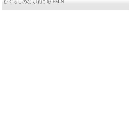
ひぐらしのなく頃に 彩 FM-N