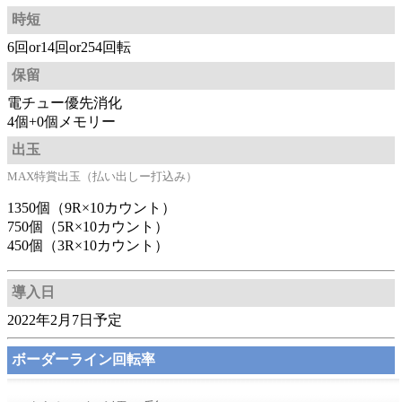
時短
6回or14回or254回転
保留
電チュー優先消化
4個+0個メモリー
出玉
MAX特賞出玉（払い出しー打込み）
1350個（9R×10カウント）
750個（5R×10カウント）
450個（3R×10カウント）
導入日
2022年2月7日予定
ボーダーライン回転率