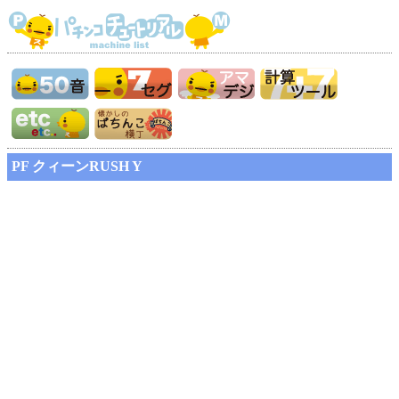
PF クィーンRUSH Y