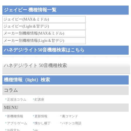
ジェイビー 機種情報一覧
ジェイビー(MAX＆ミドル)
ジェイビー(Light＆甘デジ)
メーカー別機種情報(MAX＆ミドル)
メーカー別機種情報(Light＆甘デジ)
ハネデジ/ライト50音機種検索はこちら
ハネデジ/ライト 50音機種検索
機種情報（light）検索
コラム
正攻法コラム
釘講座
MENU
新機種情報
更新情報
裏コマンド
アプリ/ゲーム
懐かし横丁
パチンコ用語
お役立ち
etc