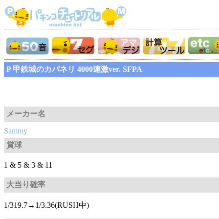
P 甲鉄城のカバネリ 4000連激ver. SFPA
メーカー名
Sammy
賞球
1 & 5 & 3 & 11
大当り確率
1/319.7→1/3.36(RUSH中)