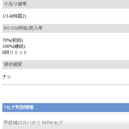
小当り確率
1/3.4(特図2)
RUSH(時短)突入率
70%(初回)
100%(継続)
6回リミット
潜伏確変
ナシ
7セグ判別情報
甲鉄城のカバネリ SFPA/セグ