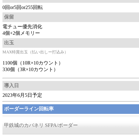
0回or5回or255回転
保留
電チュー優先消化
4個+2個メモリー
出玉
MAX特賞出玉（払い出しー打込み）
1100個（10R×10カウント）
330個（3R×10カウント）
導入日
2023年6月5日予定
ボーダーライン回転率
甲鉄城のカバネリ SFPA/ボーダー