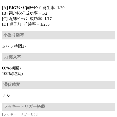
[A] BIGｽﾀｰﾄ/祠ﾁｬﾚﾝｼﾞ発生率=1/39
[B] 祠ﾁｬﾚﾝｼﾞ成功率＝1/2
[C] 呪縛ｼﾞｬｯｼﾞ成功率=1/17
[D] 貞子ﾁｬｰｼﾞ確率＝1/233
小当り確率
1/77.5(特図2)
ST突入率
60%(初回)
100%(継続)
潜伏確変
ナシ
ラッキートリガー搭載
[ラッキートリガーとは]