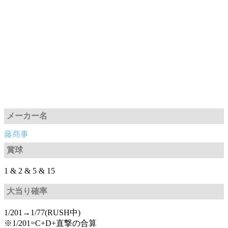
メーカー名
藤商事
賞球
1 & 2 & 5 & 15
大当り確率
1/201→1/77(RUSH中)
※1/201=C+D+直撃の合算