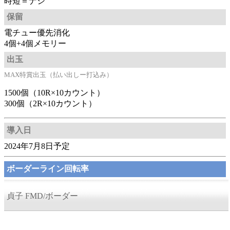
時短＝ナシ
保留
電チュー優先消化
4個+4個メモリー
出玉
MAX特賞出玉（払い出しー打込み）
1500個（10R×10カウント）
300個（2R×10カウント）
導入日
2024年7月8日予定
ボーダーライン回転率
貞子 FMD/ボーダー