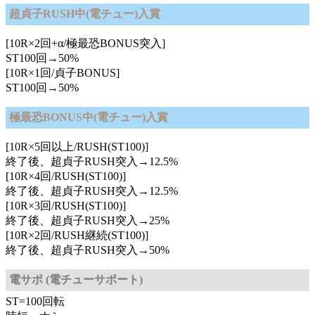
超貞子RUSH中(電チュー)入賞
[10R×2回+α/極最恐BONUS突入]
ST100回→50%
[10R×1回/貞子BONUS]
ST100回→50%
極最恐BONUS中(電チュー)入賞
[10R×5回以上/RUSH(ST100)]
終了後、超貞子RUSH突入→12.5%
[10R×4回/RUSH(ST100)]
終了後、超貞子RUSH突入→12.5%
[10R×3回/RUSH(ST100)]
終了後、超貞子RUSH突入→25%
[10R×2回/RUSH継続(ST100)]
終了後、超貞子RUSH突入→50%
電サポ (電チューサポート)
ST=100回転