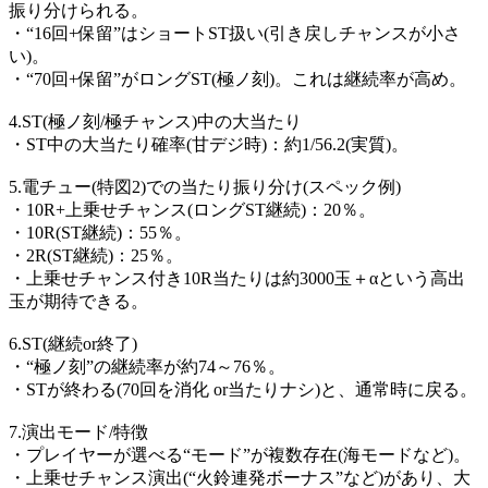
振り分けられる。
・“16回+保留”はショートST扱い(引き戻しチャンスが小さ
い)。
・“70回+保留”がロングST(極ノ刻)。これは継続率が高め。
4.ST(極ノ刻/極チャンス)中の大当たり
・ST中の大当たり確率(甘デジ時)：約1/56.2(実質)。
5.電チュー(特図2)での当たり振り分け(スペック例)
・10R+上乗せチャンス(ロングST継続)：20％。
・10R(ST継続)：55％。
・2R(ST継続)：25％。
・上乗せチャンス付き10R当たりは約3000玉＋αという高出
玉が期待できる。
6.ST(継続or終了)
・“極ノ刻”の継続率が約74～76％。
・STが終わる(70回を消化 or当たりナシ)と、通常時に戻る。
7.演出モード/特徴
・プレイヤーが選べる“モード”が複数存在(海モードなど)。
・上乗せチャンス演出(“火鈴連発ボーナス”など)があり、大