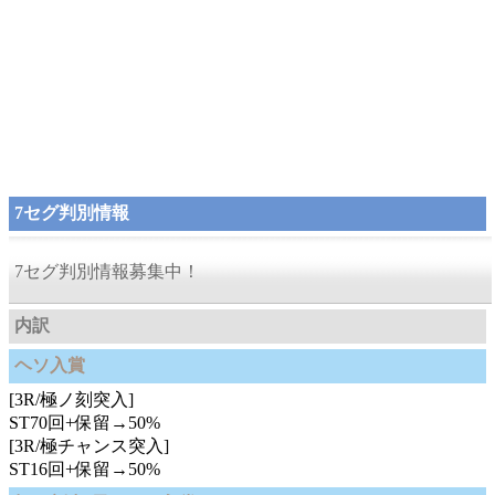
7セグ判別情報
7セグ判別情報募集中！
内訳
ヘソ入賞
[3R/極ノ刻突入]
ST70回+保留→50%
[3R/極チャンス突入]
ST16回+保留→50%