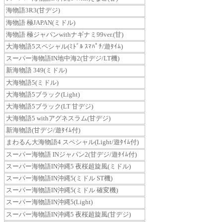
海物語3R3(甘デジ)
海物語 極JAPAN(ミドル)
海物語 極ジャパンwithナギナミ99ver.(甘)
大海物語5スペシャル(ﾐﾄﾞﾙ ｽﾏﾊﾟﾁ/遊ﾀｲﾑ)
スーパー海物語IN地中海2(甘デジ/LT機)
新海物語 349(ミドル)
大海物語5(ミドル)
大海物語5ブラック(Light)
大海物語5ブラック(LT 甘デジ)
大海物語5 withアグネスラム(甘デジ)
新海物語(甘デジ/遊ﾀｲﾑ付)
まわるん大海物語4 スペシャル(Light/遊ﾀｲﾑ付)
スーパー海物語 INジャパン2(甘デジ/遊ﾀｲﾑ付)
スーパー海物語IN沖縄5 夜桜超旋風(ミドル)
スーパー海物語IN沖縄5(ミドル ST機)
スーパー海物語IN沖縄5(ミドル 確変機)
スーパー海物語IN沖縄5(Light)
スーパー海物語IN沖縄5 夜桜超旋風(甘デジ)