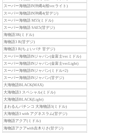
スーパー海物語IN沖縄4(桜ver.ライト)
スーパー海物語IN沖縄4(甘デジ)
スーパー海物語 M55(ミドル)
スーパー海物語 SAE5(甘デジ)
海物語3R(ミドル)
海物語3 R(甘デジ)
海物語3 R(ちょいパチ 甘デジ)
スーパー海物語INジャパン(金富士ver.ミドル)
スーパー海物語INジャパン(金富士ver.Light)
スーパー海物語INジャパン(ミドル×2)
スーパー海物語INジャパン(甘デジ)
大海物語BLACK(MAX)
大海物語3 スペシャル(ミドル)
大海物語BLACK(Light)
まわるんパチンコ 大海物語3(ミドル)
大海物語3 with アグネスラム(甘デジ)
海物語アクア(ミドル)
海物語アクアwith吉木りさ(甘デジ)