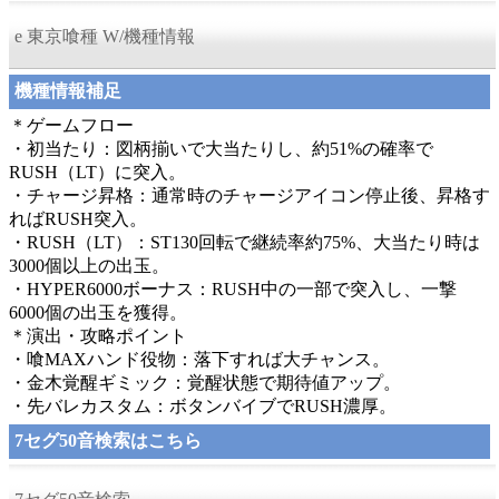
e 東京喰種 W/機種情報
機種情報補足
＊ゲームフロー
・初当たり：図柄揃いで大当たりし、約51%の確率で
RUSH（LT）に突入。
・チャージ昇格：通常時のチャージアイコン停止後、昇格す
ればRUSH突入。
・RUSH（LT）：ST130回転で継続率約75%、大当たり時は
3000個以上の出玉。
・HYPER6000ボーナス：RUSH中の一部で突入し、一撃
6000個の出玉を獲得。
＊演出・攻略ポイント
・喰MAXハンド役物：落下すれば大チャンス。
・金木覚醒ギミック：覚醒状態で期待値アップ。
・先バレカスタム：ボタンバイブでRUSH濃厚。
7セグ50音検索はこちら