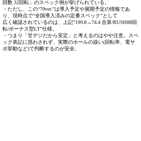
回数 32回転」のスペック例が挙げられている。
・ただし、この“79ver.”は導入予定や展開予定の情報であ
り、現時点で“全国導入済みの定番スペック”として
広く確認されているのは、上記“199.8→74.4 合算/RUSH88回
転/ボーナス型LT”仕様。
・つまり「甘デジだから安定」と考えるのはやや注意。スペ
ック表記に惑わされず、実際のホールの扱い(回転率、電サ
ポ挙動など)で判断するのが安全。