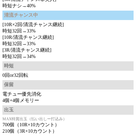
時短ナシ→40%
清流チャンス中
[10R×2回/清流チャンス継続]
時短32回→33%
[10R/清流チャンス継続]
時短32回→33%
[3R/清流チャンス継続]
時短32回→34%
時短
0回or32回転
保留
電チュー優先消化
4個+4個メモリー
出玉
MAX特賞出玉（払い出しー打込み）
700個（10R×10カウント）
210個（3R×10カウント）