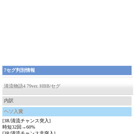
7セグ判別情報
清流物語4 79ver. HBB/セグ
内訳
ヘソ入賞
[3R/清流チャンス突入]
時短32回→60%
[3R/清流チャンス非突入]