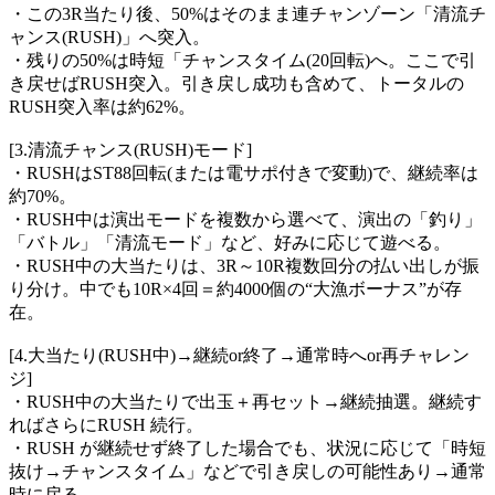
・この3R当たり後、50%はそのまま連チャンゾーン「清流チ
ャンス(RUSH)」へ突入。
・残りの50%は時短「チャンスタイム(20回転)へ。ここで引
き戻せばRUSH突入。引き戻し成功も含めて、トータルの
RUSH突入率は約62%。
[3.清流チャンス(RUSH)モード]
・RUSHはST88回転(または電サポ付きで変動)で、継続率は
約70%。
・RUSH中は演出モードを複数から選べて、演出の「釣り」
「バトル」「清流モード」など、好みに応じて遊べる。
・RUSH中の大当たりは、3R～10R複数回分の払い出しが振
り分け。中でも10R×4回＝約4000個の“大漁ボーナス”が存
在。
[4.大当たり(RUSH中)→継続or終了→通常時へor再チャレン
ジ]
・RUSH中の大当たりで出玉＋再セット→継続抽選。継続す
ればさらにRUSH 続行。
・RUSH が継続せず終了した場合でも、状況に応じて「時短
抜け→チャンスタイム」などで引き戻しの可能性あり→通常
時に戻る。