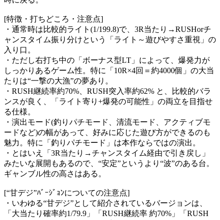
[特徴・打ちどころ・注意点]
・通常時は比較的ライト(1/199.8)で、3R当たり→RUSHorチ
ャンスタイム振り分けという「ライト～遊びやすさ重視」の
入り口。
・ただし右打ち中の「ボーナス型LT」によって、爆発力が
しっかりあるゲーム性。特に「10R×4回＝約4000個」の大当
たりは“一撃の大漁”の夢あり。
・RUSH継続率約70%、RUSH突入率約62% と、比較的バラ
ンスが良く、「ライト寄り+爆発の可能性」の両立を目指せ
る仕様。
・演出モード(釣りパチモード、清流モード、アクティブモ
ードなど)の幅があって、好みに応じた遊び方ができるのも
魅力。特に「釣りパチモード」は本作ならではの演出。
・とはいえ「3R当たり→チャンスタイム経由で引き戻し」
みたいな展開もあるので、“安定”というより“波”のある台。
ギャンブル性の高さはある。
[“甘デジ”ﾊﾞｰｼﾞｮﾝについての注意点]
・いわゆる“甘デジ”として紹介されているバージョンは、
「大当たり確率約1/79.9」「RUSH継続率 約70%」「RUSH