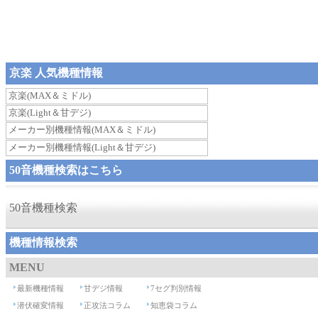
京楽 人気機種情報
京楽(MAX＆ミドル)
京楽(Light＆甘デジ)
メーカー別機種情報(MAX＆ミドル)
メーカー別機種情報(Light＆甘デジ)
50音機種検索はこちら
50音機種検索
機種情報検索
MENU
最新機種情報
甘デジ情報
7セグ判別情報
潜伏確変情報
正攻法コラム
知恵袋コラム