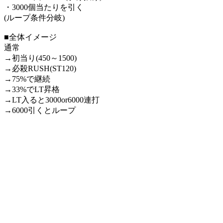
・3000個当たりを引く
(ループ条件分岐)
■全体イメージ
通常
→初当り(450～1500)
→必殺RUSH(ST120)
→75%で継続
→33%でLT昇格
→LT入ると3000or6000連打
→6000引くとループ