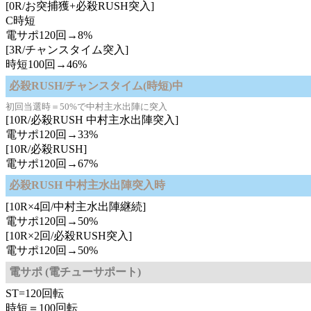
[0R/お突捕獲+必殺RUSH突入]
C時短
電サポ120回→8%
[3R/チャンスタイム突入]
時短100回→46%
必殺RUSH/チャンスタイム(時短)中
初回当選時＝50%で中村主水出陣に突入
[10R/必殺RUSH 中村主水出陣突入]
電サポ120回→33%
[10R/必殺RUSH]
電サポ120回→67%
必殺RUSH 中村主水出陣突入時
[10R×4回/中村主水出陣継続]
電サポ120回→50%
[10R×2回/必殺RUSH突入]
電サポ120回→50%
電サポ (電チューサポート)
ST=120回転
時短＝100回転