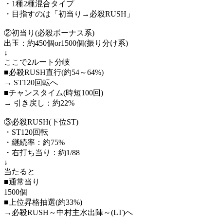
・1種2種混合タイプ
・目指すのは「初当り→必殺RUSH」
②初当り(必殺ボーナス系)
出玉：約450個or1500個(振り分け系)
↓
ここで2ルート分岐
■必殺RUSH直行(約54～64%)
→ ST120回転へ
■チャンスタイム(時短100回)
→ 引き戻し：約22%
③必殺RUSH(下位ST)
・ST120回転
・継続率：約75%
・右打ち当り：約1/88
↓
当たると
■通常当り
1500個
■上位昇格抽選(約33%)
→必殺RUSH～中村主水出陣～(LT)へ