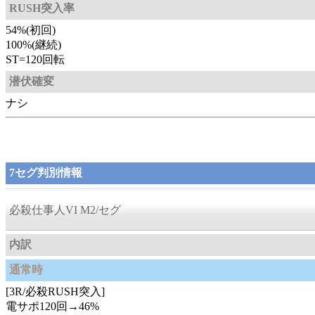
RUSH突入率
54%(初回)
100%(継続)
ST=120回転
潜伏確変
ナシ
7セグ判別情報
必殺仕事人VI M2/セグ
内訳
通常時
[3R/必殺RUSH突入]
電サポ120回→46%