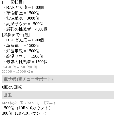
[ST3回転目]
・BARどん底＝1500個
・革命鎮圧＝1500個
・知波単魂＝3000個
・高温サウナ＝1500個
・最強の挑戦者＝4500個
[残保留で当選]
・BARどん底＝1500個
・革命鎮圧＝1500個
・知波単魂＝1500個
・高温サウナ＝1500個
・最強の挑戦者＝1500個
※4500個＝1500個×3回、
3000個＝1500個×2回
電サポ (電チューサポート)
0回or3回転
出玉
MAX特賞出玉（払い出しー打込み）
1500個（10R×10カウント）
300個（2R×10カウント）