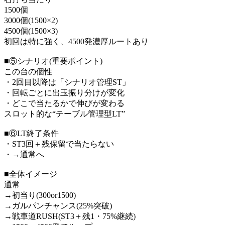
1500個
3000個(1500×2)
4500個(1500×3)
初回は特に強く、4500発濃厚ルートあり
■⑤シナリオ(重要ポイント)
この台の個性
・2回目以降は「シナリオ管理ST」
・回転ごとに出玉振り分けが変化
・どこで当たるかで伸びが変わる
スロット的な“テーブル管理型LT”
■⑥LT終了条件
・ST3回＋残保留で当たらない
・→通常へ
■全体イメージ
通常
→初当り(300or1500)
→ガルパンチャンス(25%突破)
→戦車道RUSH(ST3＋残1・75%継続)