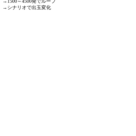
→1500～4500発でループ
→シナリオで出玉変化