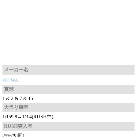
メーカー名
HEIWA
賞球
1 & 2 & 7 & 15
大当り確率
1/159.8→1/3.4(RUSH中)
RUSH突入率
25%(初回)