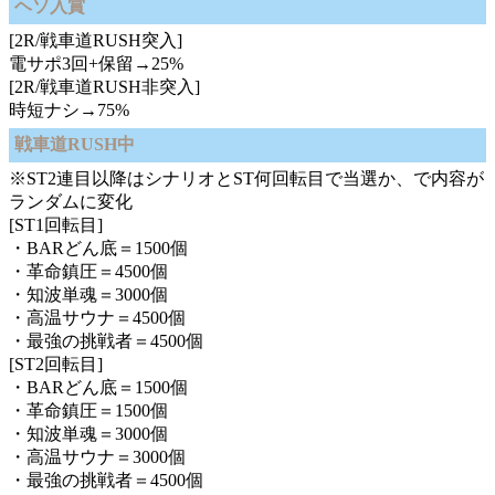
ヘソ入賞
[2R/戦車道RUSH突入]
電サポ3回+保留→25%
[2R/戦車道RUSH非突入]
時短ナシ→75%
戦車道RUSH中
※ST2連目以降はシナリオとST何回転目で当選か、で内容が
ランダムに変化
[ST1回転目]
・BARどん底＝1500個
・革命鎮圧＝4500個
・知波単魂＝3000個
・高温サウナ＝4500個
・最強の挑戦者＝4500個
[ST2回転目]
・BARどん底＝1500個
・革命鎮圧＝1500個
・知波単魂＝3000個
・高温サウナ＝3000個
・最強の挑戦者＝4500個