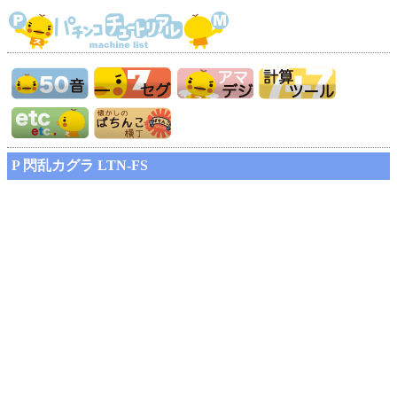
P 閃乱カグラ LTN-FS