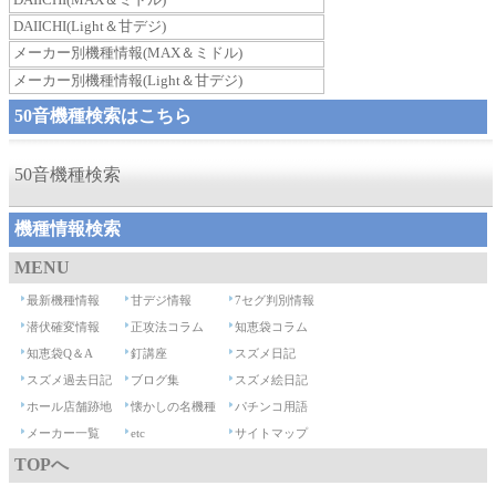
DAIICHI(Light＆甘デジ)
メーカー別機種情報(MAX＆ミドル)
メーカー別機種情報(Light＆甘デジ)
50音機種検索はこちら
50音機種検索
機種情報検索
MENU
最新機種情報
甘デジ情報
7セグ判別情報
潜伏確変情報
正攻法コラム
知恵袋コラム
知恵袋Q＆A
釘講座
スズメ日記
スズメ過去日記
ブログ集
スズメ絵日記
ホール店舗跡地
懐かしの名機種
パチンコ用語
メーカー一覧
etc
サイトマップ
TOPへ