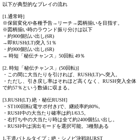
以下が典型的なプレイの流れ
[1.通常時]
※保留変化や各種予告→リーチ→図柄揃いを目指す。
※図柄揃い時のラウンド振り分けは以下
・約900個払い出し(6R)
→即RUSH(LT)突入 51％
・約900個払い出し(6R)
→ 時短「秘伝チャンス」50回転 49％
[2. 時短「秘伝チャンス」(50回転)]
・この間に大当たりを引ければ、RUSH(LT)へ突入。
・ただし、引き戻し率はそれほど高くなく、RUSH突入全体
で約57％という数値に収まる。
[3.RUSH(LT) 絶・秘伝RUSH]
・ST100回転(電サポ付き)で、継続率約80%。
・RUSH中の大当たり確率は約1/63.5。
・右打ち中の大当たり時は全て約2400個払い出し。
・RUSH中は演出モードを選択可能。3種類ある
1.王道バトルタイプ：絶・シノビ決戦BURST