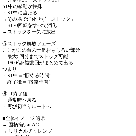
ST中の挙動が特殊
・ST中に当たる
→その場で消化せず「ストック」
・ST70回転をすべて消化
→ストックを一気に放出
⑤ストック解放フェーズ
ここがこの台の一番おもしろい部分
・最大5回分までストック可能
・1500個×複数回がまとめて出る
つまり
・ST中＝“貯める時間”
・終了後＝“爆発時間”
⑥LT終了後
・通常時へ戻る
・再び初当りルートへ
■全体イメージ 通常
→ 図柄揃いorAC
→ リリカルチャレンジ