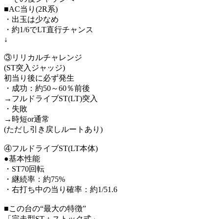
■AC当り(2R系)
・出玉は少なめ
・約1/6でLT直行チャンス
↓
③リリカルチャレンジ
(ST突入ジャッジ)
初当り後に必ず発生
・成功：約50～60％前後
→フルドライブST(LT)突入
・失敗
→時短or通常
(ただし引き戻しルートあり)
④フルドライブST(LT本体)
●基本性能
・ST70回転
・継続率：約75%
・右打ち中の当り確率：約1/51.6
■この台の“最大の特徴”
「完走型ST＋ストック式」