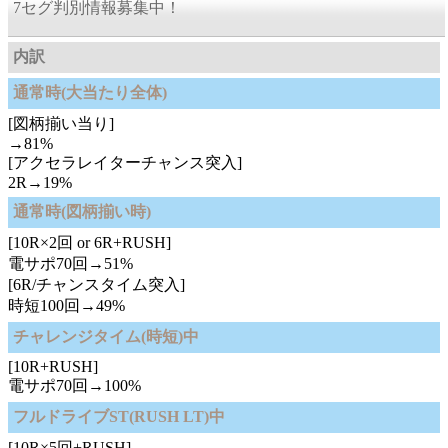
7セグ判別情報募集中！
内訳
通常時(大当たり全体)
[図柄揃い当り]
→81%
[アクセラレイターチャンス突入]
2R→19%
通常時(図柄揃い時)
[10R×2回 or 6R+RUSH]
電サポ70回→51%
[6R/チャンスタイム突入]
時短100回→49%
チャレンジタイム(時短)中
[10R+RUSH]
電サポ70回→100%
フルドライブST(RUSH LT)中
[10R×5回+RUSH]