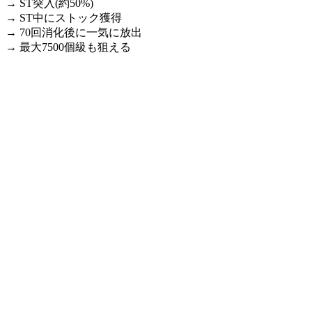
→ ST突入(約50%)
→ ST中にストック獲得
→ 70回消化後に一気に放出
→ 最大7500個級も狙える