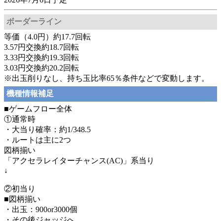
ボーダーライン
等価（4.0円）約17.7回転
3.57円交換約18.7回転
3.33円交換約19.3回転
3.03円交換約20.2回転
※出玉削りなし、持ち玉比率65％条件などで変動します。
機種情報補足
■ゲームフロー全体
①通常時
・大当り確率：約1/348.5
・ルートは主に2つ
図柄揃い
「アクセラレイターチャンス(AC)」系当り
↓
②初当り
■図柄揃い
・出玉：900or3000個
・その後ジャッジへ