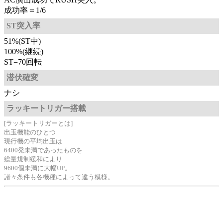
成功率＝1/6
ST突入率
51%(ST中)
100%(継続)
ST=70回転
潜伏確変
ナシ
ラッキートリガー搭載
[ラッキートリガーとは]
出玉機能のひとつ
現行機の平均出玉は
6400発未満であったものを
総量規制緩和により
9600個未満に大幅UP。
諸々条件も各機種によって違う模様。