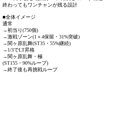
終わってもワンチャンが残る設計
■全体イメージ
通常
→初当り(750個)
→激戦ゾーン(1＋4保留・31%突破)
→関ヶ原乱舞(ST35・55%継続)
→1/3でLT昇格
→関ヶ原乱舞・極
(ST155・90%ループ)
→終了後も再挑戦ループ