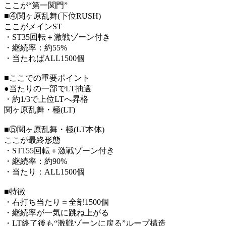
ここが“第一関門”
■④関ヶ原乱舞(下位RUSH)
ここがメインST
・ST35回転＋激戦ゾーン付き
・継続率：約55%
・当たればALL1500個
■ここでの重要ポイント
●当たりの一部でLT抽選
・約1/3で上位LTへ昇格
関ヶ原乱舞・極(LT)
■⑤関ヶ原乱舞・極(LT本体)
ここが最終形態
・ST155回転＋激戦ゾーン付き
・継続率：約90%
・当たり：ALL1500個
■特徴
・右打ち当たり＝全部1500個
・継続率が一気に跳ね上がる
・LT終了後も“激戦ゾーンに戻る”ループ構造