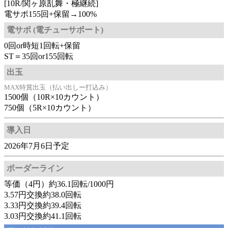
[10R/関ヶ原乱舞・極継続]
電サポ155回+保留→100%
電サポ (電チューサポート)
0回or時短1回転+保留
ST＝35回or155回転
出玉
MAX特賞出玉（払い出しー打込み）
1500個（10R×10カウント）
750個（5R×10カウント）
導入日
2026年7月6日予定
ボーダーライン
等価（4円）約36.1回転/1000円
3.57円交換約38.0回転
3.33円交換約39.4回転
3.03円交換約41.1回転