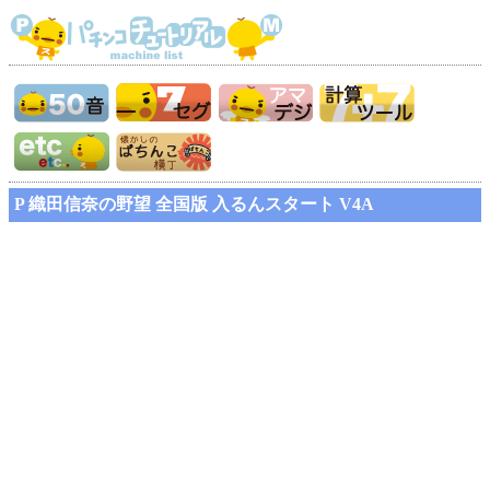
P 織田信奈の野望 全国版 入るんスタート V4A