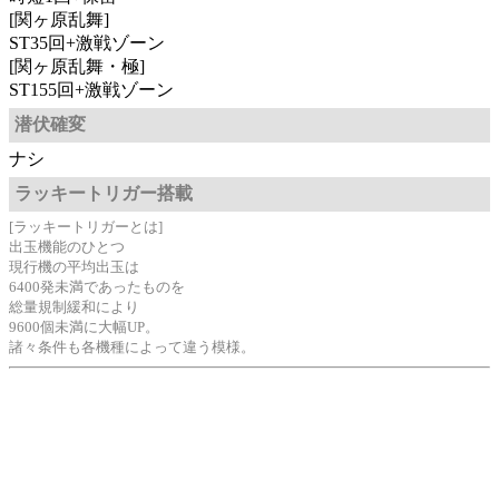
[関ヶ原乱舞]
ST35回+激戦ゾーン
[関ヶ原乱舞・極]
ST155回+激戦ゾーン
潜伏確変
ナシ
ラッキートリガー搭載
[ラッキートリガーとは]
出玉機能のひとつ
現行機の平均出玉は
6400発未満であったものを
総量規制緩和により
9600個未満に大幅UP。
諸々条件も各機種によって違う模様。