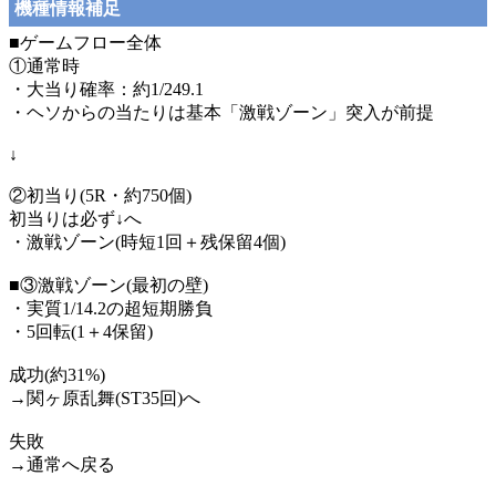
機種情報補足
■ゲームフロー全体
①通常時
・大当り確率：約1/249.1
・ヘソからの当たりは基本「激戦ゾーン」突入が前提
↓
②初当り(5R・約750個)
初当りは必ず↓へ
・激戦ゾーン(時短1回＋残保留4個)
■③激戦ゾーン(最初の壁)
・実質1/14.2の超短期勝負
・5回転(1＋4保留)
成功(約31%)
→関ヶ原乱舞(ST35回)へ
失敗
→通常へ戻る