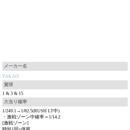
メーカー名
TAKAO
賞球
1 & 3 & 15
大当り確率
1/249.1→1/82.5(RUSH LT中)
・激戦ゾーン中確率＝1/14.2
[激戦ゾーン]
時短1回+保留