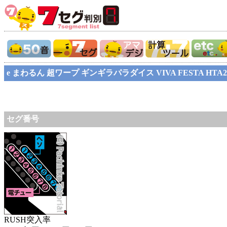
e まわるん 超ワープ ギンギラパラダイス VIVA FESTA HTA2(1/
セグ番号
RUSH突入率