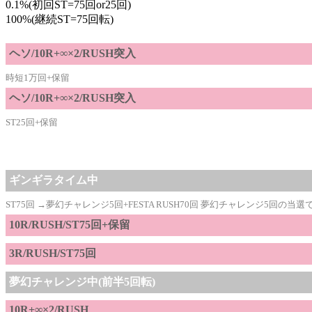
0.1%(初回ST=75回or25回)
100%(継続ST=75回転)
ヘソ/10R+∞×2/RUSH突入
時短1万回+保留
ヘソ/10R+∞×2/RUSH突入
ST25回+保留
ギンギラタイム中
ST75回 →夢幻チャレンジ5回+FESTA RUSH70回 夢幻チャレンジ5回の当選
10R/RUSH/ST75回+保留
3R/RUSH/ST75回
夢幻チャレンジ中(前半5回転)
10R+∞×2/RUSH