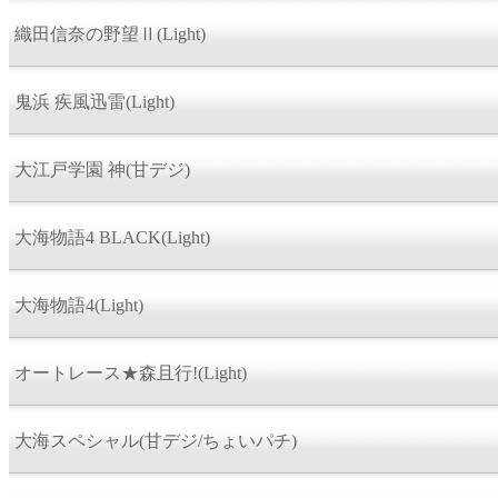
織田信奈の野望Ⅱ(Light)
鬼浜 疾風迅雷(Light)
大江戸学園 神(甘デジ)
大海物語4 BLACK(Light)
大海物語4(Light)
オートレース★森且行!(Light)
大海スペシャル(甘デジ/ちょいパチ)