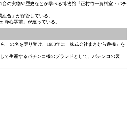
コ台の実物や歴史などが学べる博物館『正村竹一資料室・パチ
業組合」が保管している。
ェ 浄心駅前」が建っている。
ら」の名を譲り受け、1983年に「株式会社まさむら遊機」を
力して生産するパチンコ機のブランドとして、パチンコの製