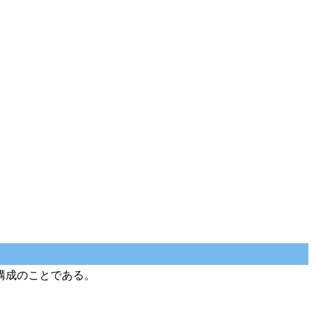
構成のことである。