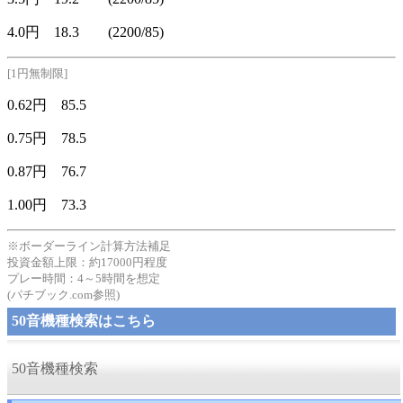
4.0円 18.3 (2200/85)
[1円無制限]
0.62円 85.5
0.75円 78.5
0.87円 76.7
1.00円 73.3
※ボーダーライン計算方法補足
投資金額上限：約17000円程度
プレー時間：4～5時間を想定
(パチブック.com参照)
50音機種検索はこちら
50音機種検索