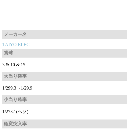
メーカー名
TAIYO ELEC
賞球
3 & 10 & 15
大当り確率
1/299.3→1/29.9
小当り確率
1/273.1(ヘソ)
確変突入率