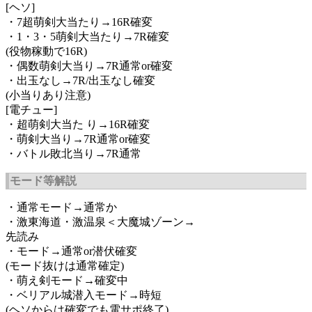
[ヘソ]
・7超萌剣大当たり→16R確変
・1・3・5萌剣大当たり→7R確変
(役物稼動で16R)
・偶数萌剣大当り→7R通常or確変
・出玉なし→7R/出玉なし確変
(小当りあり注意)
[電チュー]
・超萌剣大当た り→16R確変
・萌剣大当り→7R通常or確変
・バトル敗北当り→7R通常
モード等解説
・通常モード→通常か
・激東海道・激温泉＜大魔城ゾーン→
先読み
・モード→通常or潜伏確変
(モード抜けは通常確定)
・萌え剣モード→確変中
・ベリアル城潜入モード→時短
(ヘソからは確変でも電サポ終了)