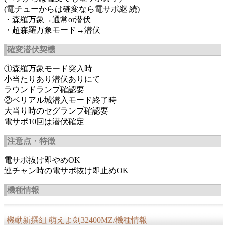
(電チューからは確変なら電サポ継 続)
・森羅万象→通常or潜伏
・超森羅万象モード→潜伏
確変潜伏契機
①森羅万象モード突入時
小当たりあり潜伏ありにて
ラウンドランプ確認要
②ベリアル城潜入モード終了時
大当り時のセグランプ確認要
電サポ10回は潜伏確定
注意点・特徴
電サポ抜け即やめOK
連チャン時の電サポ抜け即止めOK
機種情報
機動新撰組 萌えよ剣32400MZ/機種情報