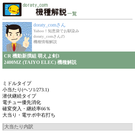
doraty_comさん
Yahoo！知恵袋でお馴染み
doraty_comさんの
機種情報解説
CR 機動新撰組 萌えよ剣3
2400MZ (TAIYO ELEC) 機種解説
ミドルタイプ
小当たり(ヘソ1/273.1)
潜伏継続タイプ
電チュー優先消化
確変突入・継続率66％
大当り・電サポ中右打ち
大当たり内訳