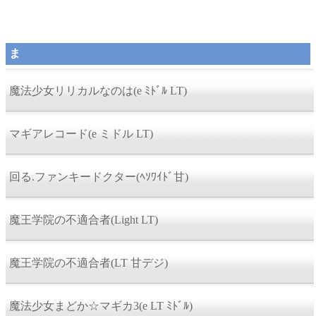
ま
魔法少女リリカルなのは(e ﾐﾄﾞﾙ LT)
マギアレコード(e ミドル LT)
回る.ファンキードクター(ﾍｿﾜｲﾄﾞ甘)
魔王学院の不適合者(Light LT)
魔王学院の不適合者(LT 甘デジ)
魔法少女まどか☆マギカ3(e LT ﾐﾄﾞﾙ)