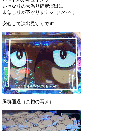
いきなりの大当り確定演出に
まなじりが下がりますッ（ウヘヘ）
安心して演出見守りです
豚群通過（余裕の写メ）